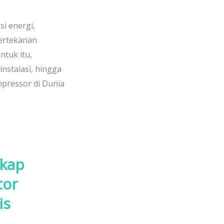
si energi,
bertekanan
tuk itu,
nstalasi, hingga
mpressor di Dunia
gkap
tor
is