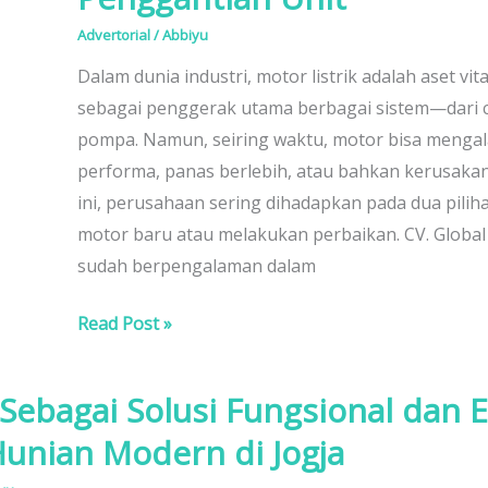
Pentingnya
Advertorial
/
Abbiyu
Rewinding
Dalam dunia industri, motor listrik adalah aset vit
Motor
sebagai penggerak utama berbagai sistem—dari 
sebagai
pompa. Namun, seiring waktu, motor bisa menga
Alternatif
performa, panas berlebih, atau bahkan kerusakan t
Ekonomis
ini, perusahaan sering dihadapkan pada dua pilih
Penggantian
motor baru atau melakukan perbaikan. CV. Global
Unit
sudah berpengalaman dalam
Read Post »
Sebagai Solusi Fungsional dan E
unian Modern di Jogja