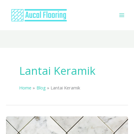
Skip
to
content
Lantai Keramik
Home
Blog
Lantai Keramik
Lantai
Keramik