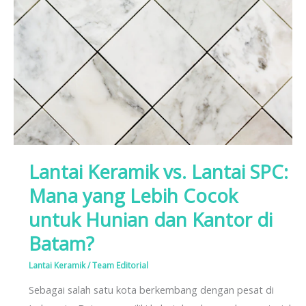
vs.
Lantai
SPC:
Mana
yang
Lebih
Cocok
untuk
Hunian
Lantai Keramik vs. Lantai SPC:
dan
Kantor
Mana yang Lebih Cocok
di
untuk Hunian dan Kantor di
Batam?
Batam?
Lantai Keramik
/
Team Editorial
Sebagai salah satu kota berkembang dengan pesat di