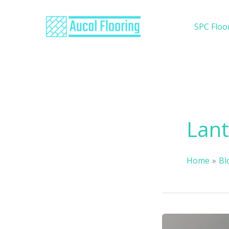
Skip
to
SPC Floo
content
Lant
Home
Bl