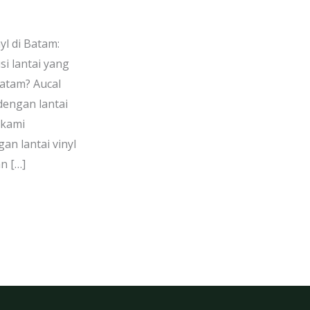
l di Batam:
i lantai yang
Batam? Aucal
engan lantai
 kami
n lantai vinyl
n […]