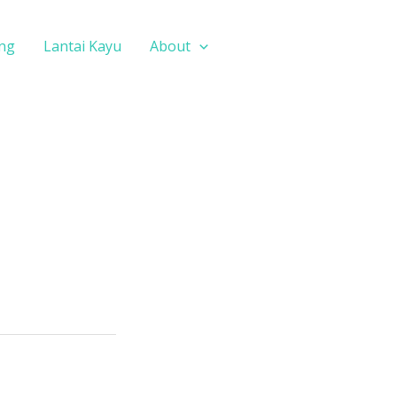
ing
Lantai Kayu
About